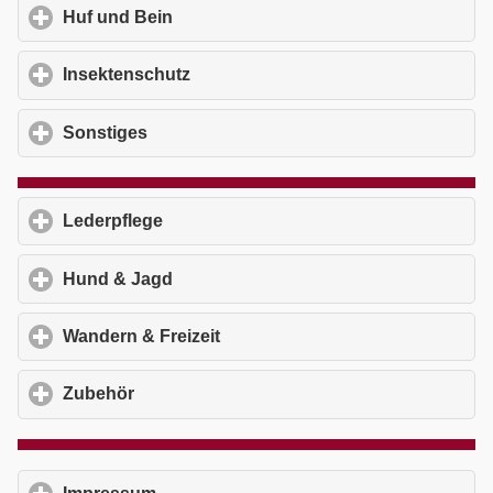
Huf und Bein
click to expand contents
Insektenschutz
click to expand contents
Sonstiges
click to expand contents
Lederpflege
click to expand contents
Hund & Jagd
click to expand contents
Wandern & Freizeit
click to expand contents
Zubehör
click to expand contents