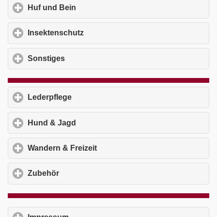
Huf und Bein
click to expand contents
Insektenschutz
click to expand contents
Sonstiges
click to expand contents
Lederpflege
click to expand contents
Hund & Jagd
click to expand contents
Wandern & Freizeit
click to expand contents
Zubehör
click to expand contents