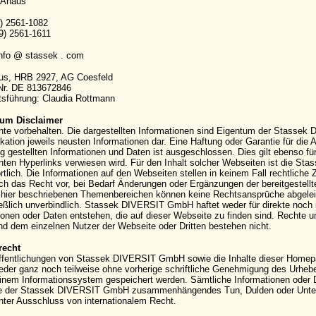
 Ahaus
9) 2561-1082
9) 2561-1611
info @ stassek . com
aus, HRB 2927, AG Coesfeld
-Nr. DE 813672846
sführung: Claudia Rottmann
um Disclaimer
hte vorbehalten. Die dargestellten Informationen sind Eigentum der Stassek
kation jeweils neusten Informationen dar. Eine Haftung oder Garantie für die Ak
g gestellten Informationen und Daten ist ausgeschlossen. Dies gilt ebenso für
ten Hyperlinks verwiesen wird. Für den Inhalt solcher Webseiten ist die S
rtlich. Die Informationen auf den Webseiten stellen in keinem Fall rechtli
ich das Recht vor, bei Bedarf Änderungen oder Ergänzungen der bereitgestell
hier beschriebenen Themenbereichen können keine Rechtsansprüche abgeleite
eßlich unverbindlich. Stassek DIVERSIT GmbH haftet weder für direkte noch 
ionen oder Daten entstehen, die auf dieser Webseite zu finden sind. Rechte
 dem einzelnen Nutzer der Webseite oder Dritten bestehen nicht.
recht
ffentlichungen von Stassek DIVERSIT GmbH sowie die Inhalte dieser Homepag
eder ganz noch teilweise ohne vorherige schriftliche Genehmigung des Urhebers 
einem Informationssystem gespeichert werden. Sämtliche Informationen oder 
e der Stassek DIVERSIT GmbH zusammenhängendes Tun, Dulden oder Unterla
nter Ausschluss von internationalem Recht.