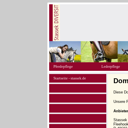
Pferdepflege
Lederpflege
Startseite - stassek.de
Doma
Diese D
Unsere P
Anbiete
Stasse
Fleehoo