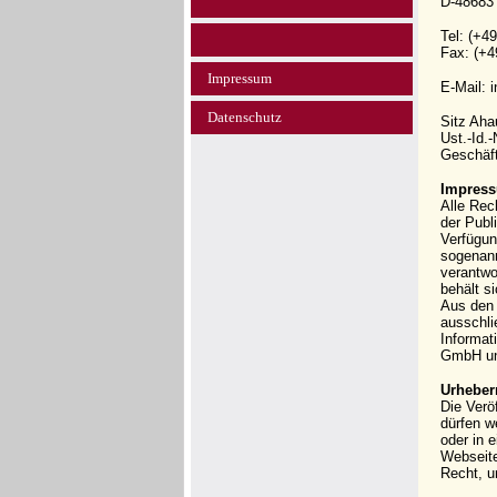
D-48683
Tel: (+4
Fax: (+4
Impressum
E-Mail: 
Datenschutz
Sitz Ah
Ust.-Id.
Geschäft
Impress
Alle Rec
der Publi
Verfügun
sogenann
verantwo
behält s
Aus den 
ausschli
Informat
GmbH und
Urheber
Die Verö
dürfen w
oder in 
Webseit
Recht, u