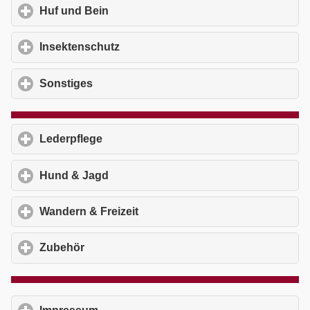
Huf und Bein
click to expand contents
Insektenschutz
click to expand contents
Sonstiges
click to expand contents
Lederpflege
click to expand contents
Hund & Jagd
click to expand contents
Wandern & Freizeit
click to expand contents
Zubehör
click to expand contents