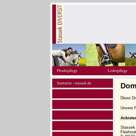
Pferdepflege
Lederpflege
Startseite - stassek.de
Doma
Diese D
Unsere P
Anbiete
Stasse
Fleehoo