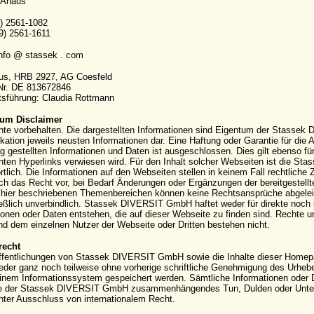
 Ahaus
9) 2561-1082
9) 2561-1611
info @ stassek . com
aus, HRB 2927, AG Coesfeld
-Nr. DE 813672846
sführung: Claudia Rottmann
um Disclaimer
hte vorbehalten. Die dargestellten Informationen sind Eigentum der Stassek
kation jeweils neusten Informationen dar. Eine Haftung oder Garantie für die Ak
g gestellten Informationen und Daten ist ausgeschlossen. Dies gilt ebenso für
ten Hyperlinks verwiesen wird. Für den Inhalt solcher Webseiten ist die S
rtlich. Die Informationen auf den Webseiten stellen in keinem Fall rechtli
ich das Recht vor, bei Bedarf Änderungen oder Ergänzungen der bereitgestell
hier beschriebenen Themenbereichen können keine Rechtsansprüche abgeleite
eßlich unverbindlich. Stassek DIVERSIT GmbH haftet weder für direkte noch 
ionen oder Daten entstehen, die auf dieser Webseite zu finden sind. Rechte
 dem einzelnen Nutzer der Webseite oder Dritten bestehen nicht.
recht
ffentlichungen von Stassek DIVERSIT GmbH sowie die Inhalte dieser Homepag
eder ganz noch teilweise ohne vorherige schriftliche Genehmigung des Urhebers 
einem Informationssystem gespeichert werden. Sämtliche Informationen oder 
e der Stassek DIVERSIT GmbH zusammenhängendes Tun, Dulden oder Unterla
nter Ausschluss von internationalem Recht.