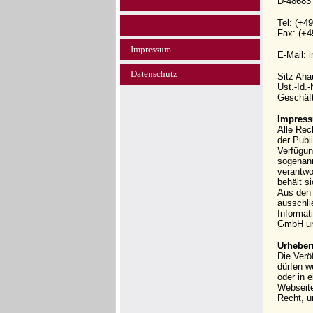
D-48683
Tel: (+4
Fax: (+4
Impressum
E-Mail: 
Datenschutz
Sitz Ah
Ust.-Id.
Geschäft
Impress
Alle Rec
der Publi
Verfügun
sogenann
verantwo
behält s
Aus den 
ausschli
Informat
GmbH und
Urheber
Die Verö
dürfen w
oder in 
Webseit
Recht, u