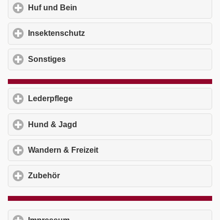
Huf und Bein
click to expand contents
Insektenschutz
click to expand contents
Sonstiges
click to expand contents
Lederpflege
click to expand contents
Hund & Jagd
click to expand contents
Wandern & Freizeit
click to expand contents
Zubehör
click to expand contents